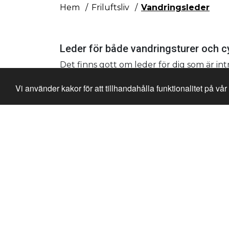
Hem
Friluftsliv
Vandringsleder
Leder för både vandringsturer och c
Det finns gott om leder för dig som är intr
cykelleder i Järfälla.
Vi använder kakor för att tillhandahålla funktionalitet på vå
Läs mer om vandringslederna i Järfälla h