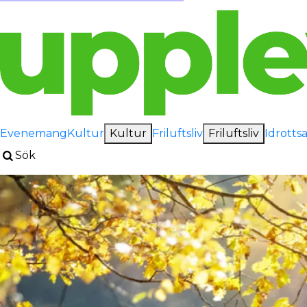
Evenemang
Kultur
Kultur
Friluftsliv
Friluftsliv
Idrotts
Sök