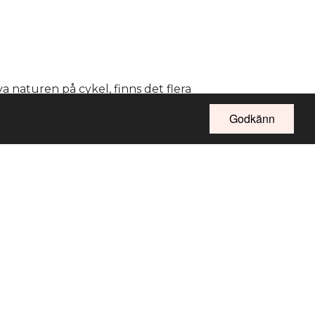
va naturen på cykel, finns det flera
Godkänn
Kontakta oss på upplevjarfalla@jarfalla.se
jarfalla.se
Tipsa om evenemang