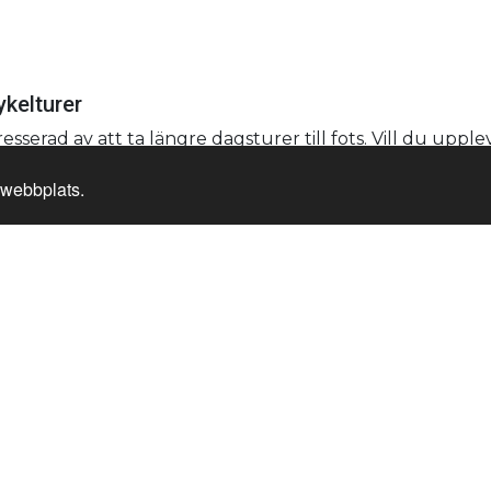
ykelturer
esserad av att ta längre dagsturer till fots. Vill du upple
r webbplats.
är