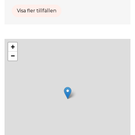
Visa fler tillfällen
+
−