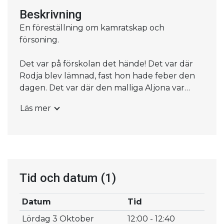
Beskrivning
En föreställning om kamratskap och
försoning.
Det var på förskolan det hände! Det var där
Rodja blev lämnad, fast hon hade feber den
dagen. Det var där den malliga Aljona var
taskig – men så listigt att Pedagog-Peter
Läs mer
aldrig märkte något. Och det var där Rodja till
slut fick nog, tog pysselsaxen och klippte
sönder Aljonas nya, dyra gosedjur.
Rodja och Reglerna är en fri, barnanpassad
tolkning av Dostojevskijs Brott och straff –
Tid och datum
(1)
fylld av humor, musik och känslor som känns i
hela kroppen. Här får barnen följa med in i
Datum
Tid
Rodjas febriga inre, där frågor om rätt och fel,
Lördag 3 Oktober
12:00 - 12:40
skuld och skam, vänskap och upprättelse