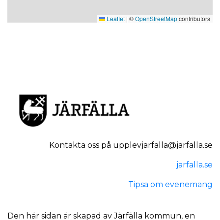
av humor, musik och känslor som känns i hela
Leaflet
|
©
OpenStreetMap
contributors
kroppen.
Medverkande på och bakom scen
Regi:Daniel Goldmann
Skådespelare: Titti Hilton, Mikaela Hagelberg
och Daniel Scherp
Manus:Ensemblen i ledning av Daniel
Goldman
Scenografi och kostym: Lina Serning
LJjusdesign: Sofia Öhrndalen
Musik och ljuddesign: Alicia Söderman
Kontakta oss på upplevjarfalla@jarfalla.se
Maskdesign: Linnea Fries
Tillverkning: Per Gustavsson
jarfalla.se
Foto: Fredrik Lundqvist
Tipsa om evenemang
Film: Henrik Sahlgren
Pedagogiskt material: Desirée Wetter
Malaroda
Den här sidan är skapad av Järfälla kommun, en