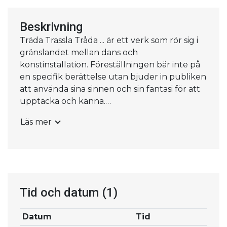
Beskrivning
Träda Trassla Tråda ... är ett verk som rör sig i
gränslandet mellan dans och
konstinstallation. Föreställningen bär inte på
en specifik berättelse utan bjuder in publiken
att använda sina sinnen och sin fantasi för att
upptäcka och känna.
Läs mer
Publiken får följa två dansare som med hjälp
av tyg, papper och trådar, sakta förvandlar
scenrummet till ett drömlikt landskap att
utforska och bli del av. Med lekfulla grepp
leds publiken in i materialens väld - en värld
som lever, låter, böljar, trasslar, darrar, sjunger,
Tid och datum
(1)
prasslar, fläktar, sträcks och andas. Under
föreställningen bjuds publiken in att betrakta,
Datum
Tid
lyssna och känna och ibland även vara med