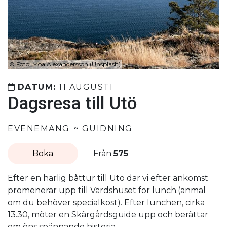
©
Foto: Moa Alexandersson (Unsplash)
DATUM:
11 AUGUSTI
Dagsresa till Utö
EVENEMANG
GUIDNING
Boka
Från
575
Efter en härlig båttur till Utö där vi efter ankomst
promenerar upp till Värdshuset för lunch.(anmäl
om du behöver specialkost). Efter lunchen, cirka
13.30, möter en Skärgårdsguide upp och berättar
om öns spännande historia.