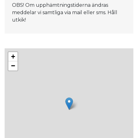
Guidad tur
OBS! Om upphämtningstiderna ändras
- Utö gruvor och Gruvbyn
meddelar vi samtliga via mail eller sms. Håll
Ojämn terräng kan förekomma. Bra
utkik!
promenadskor och vindtät jacka samt paraply
rekommenderas. Anmälan startar 11 maj 09.30
till mail: exp@spfseniorernajarfalla.se eller till
telefonnummer: 08-580 274 20. Betalning
sker till PG 23 17 69-1 efter erhållen
+
bekräftelse.
−