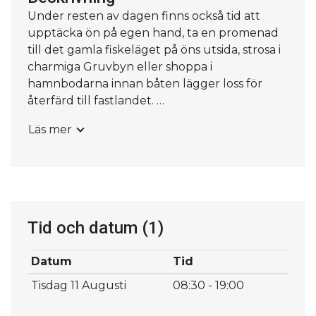
Under resten av dagen finns också tid att
upptäcka ön på egen hand, ta en promenad
till det gamla fiskeläget på öns utsida, strosa i
charmiga Gruvbyn eller shoppa i
hamnbodarna innan båten lägger loss för
återfärd till fastlandet.
Läs mer
Båten avgår cirka 16.30 från Utö och vår
anslutningsbuss väntar vid Årsta brygga för
resa först till Jakobsberg med ankomst cirka
18.45 och sedan vidare till Kallhäll.
Detta ingår i paketet: Buss t/r, se nedan för
Tid och datum
(1)
upphämtningstider Båtbiljett tur/retur Årsta
brygga Lunch enligt förkomponerad meny på
Datum
Tid
Utö Värdshus (Smör/bröd och Varmrätt,
Tisdag 11 Augusti
08:30 - 19:00
måltidsdryck) Kaffe på maten.