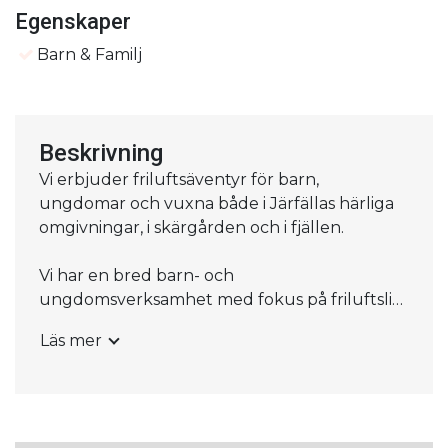
Egenskaper
Barn & Familj
Beskrivning
Vi erbjuder friluftsäventyr för barn,
ungdomar och vuxna både i Järfällas härliga
omgivningar, i skärgården och i fjällen.
Vi har en bred barn- och
ungdomsverksamhet med fokus på friluftsliv
(till exempel Mulle, vandring, naturparkour
Läs mer
och paddling). För vuxna arrangerar vi
vandringar, övernattningar i tält, turer med
långfärdsskridsko och fjällvandringar, med
mera. Vi har också skidskola och skridskoskola
för både barn och vuxna.