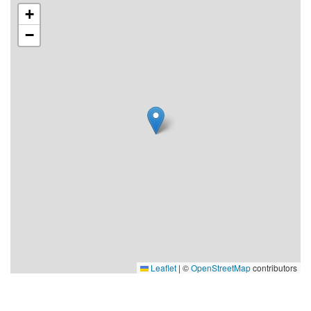
+
Den årliga bytesmarknaden i Viksjö är en av
−
höstens höjdpunkter och på helgerna håller
vårt kafé i Rockstastugan öppet. Mer
information finns på vår webb och sociala
medier.
Varmt välkommen!
Leaflet
|
©
OpenStreetMap
contributors