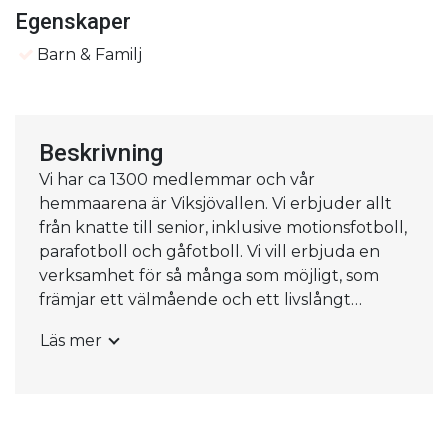
Egenskaper
Barn & Familj
Beskrivning
Vi har ca 1300 medlemmar och vår
hemmaarena är Viksjövallen. Vi erbjuder allt
från knatte till senior, inklusive motionsfotboll,
parafotboll och gåfotboll. Vi vill erbjuda en
verksamhet för så många som möjligt, som
främjar ett välmående och ett livslångt
intresse för fotboll.
Läs mer
Är du intresserad av att börja spela fotboll hos
oss, kontakta oss på: kansli@ifkviksjo.se