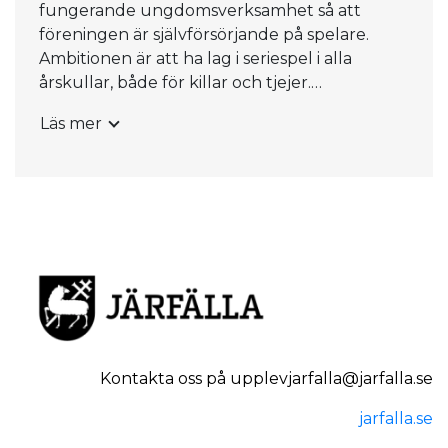
fungerande ungdomsverksamhet så att
föreningen är självförsörjande på spelare.
Ambitionen är att ha lag i seriespel i alla
årskullar, både för killar och tjejer.
Läs mer
Vi spelar för att vinna varje match och gör
alltid vårt bästa.
Kontakta oss på upplevjarfalla@jarfalla.se
jarfalla.se