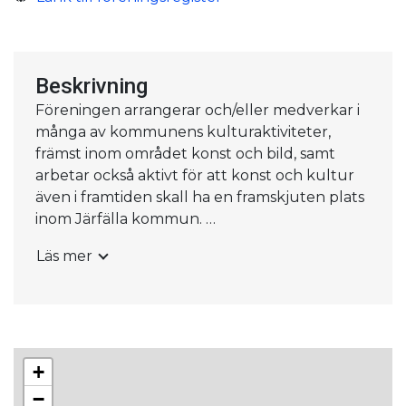
Beskrivning
Föreningen arrangerar och/eller medverkar i
många av kommunens kulturaktiviteter,
främst inom området konst och bild, samt
arbetar också aktivt för att konst och kultur
även i framtiden skall ha en framskjuten plats
inom Järfälla kommun.
Läs mer
Inom föreningens ramar så kan man som
medlem bland annat ställa ut egen konst,
vinna konstverk i vårt årliga lotteri, vara med
på ex. utställningar, föreläsningar, museibesök
med mera, måla/skapa tillsammans med andra
+
medlemmar i vår föreningslokal som ligger i
Jakobsbergs centrum.
−