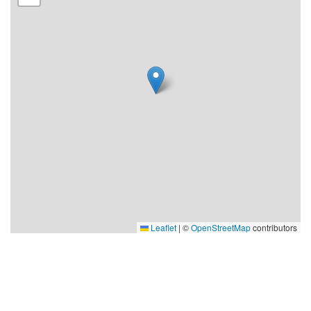
Symfoniorkester och Järfälla Musikkår. Våren
2012 samt hösten 2013 var en grupp ur
Järfälla Spelmän på vardera två veckors
turné/kulturutbyte i Japan.
Leaflet
|
©
OpenStreetMap
contributors