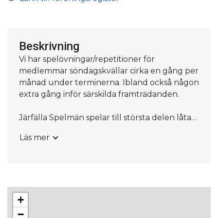
Beskrivning
Vi har spelövningar/repetitioner för
medlemmar söndagskvällar cirka en gång per
månad under terminerna. Ibland också någon
extra gång inför särskilda framträdanden.
Järfälla Spelmän spelar till största delen låtar
ur vår egen Järfällatradition. Inför
Läs mer
resor/kulturutbyten i Dalarna, Sörmland,
Åland och Japan så har vi också lärt oss några
låtar från dessa landskap/länder.
Vi framträder på spelmansstämmor, på
+
nationaldagen och har egna konserter. Vi har
även konserterat tillsammans med Järfälla
−