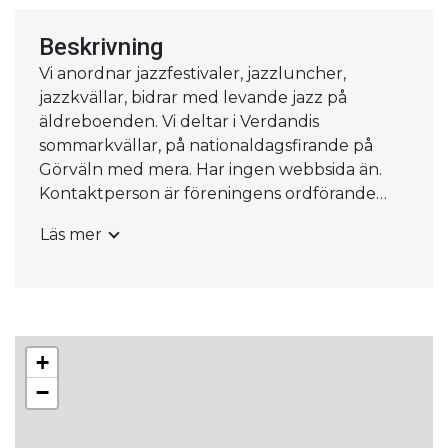
Beskrivning
Vi anordnar jazzfestivaler, jazzluncher,
jazzkvällar, bidrar med levande jazz på
äldreboenden. Vi deltar i Verdandis
sommarkvällar, på nationaldagsfirande på
Görväln med mera. Har ingen webbsida än.
Kontaktperson är föreningens ordförande
Peter Bloch tel 0703730379
Läs mer
+
−