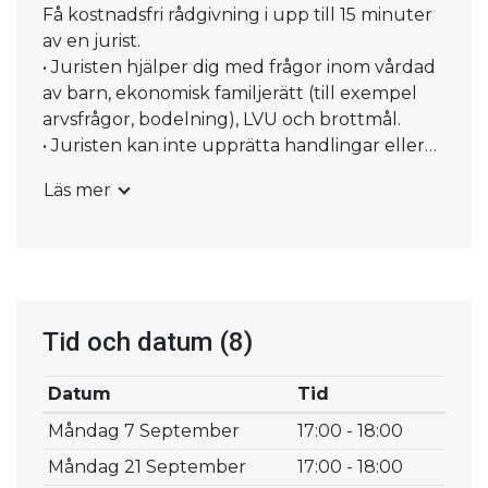
Få kostnadsfri rådgivning i upp till 15 minuter
av en jurist.
• Juristen hjälper dig med frågor inom vårdad
av barn, ekonomisk familjerätt (till exempel
arvsfrågor, bodelning), LVU och brottmål.
• Juristen kan inte upprätta handlingar eller
vidta direkta åtgärder, men du får tips om hur
Läs mer
du kan gå vidare.
Bra att veta:
• Du anmäler dig i informationsdisken och får
en kölapp.
• Kölappen hämtas tidigast klockan 16.45 och
senast 17.15 samma dag som det är juridisk
Tid och datum
(8)
rådgivning.
• Du kan bara få rådgivning inom vårdnad av
Datum
Tid
barn, ekonomisk familjerätt (till exempel
Måndag 7 September
17:00 - 18:00
arvsfrågor, bodelning), LVU och brottmål.
Juridisk rådgivning är ett samarbete med Din
Måndag 21 September
17:00 - 18:00
Jurist Järfälla. https://www.juristjarfalla.se/