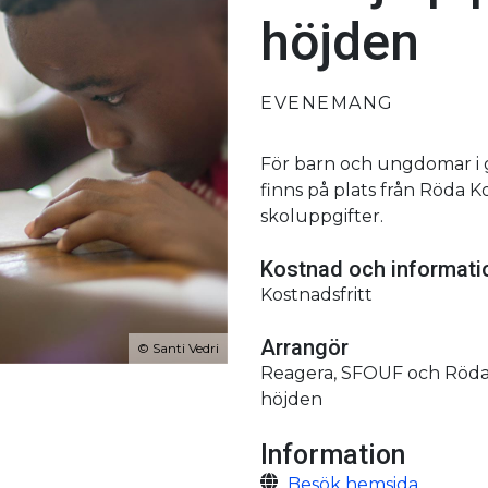
höjden
EVENEMANG
För barn och ungdomar i 
finns på plats från Röda K
skoluppgifter.
Kostnad och informat
Kostnadsfritt
Arrangör
©
Santi Vedri
Reagera, SFOUF och Röda
höjden
Information
Besök hemsida