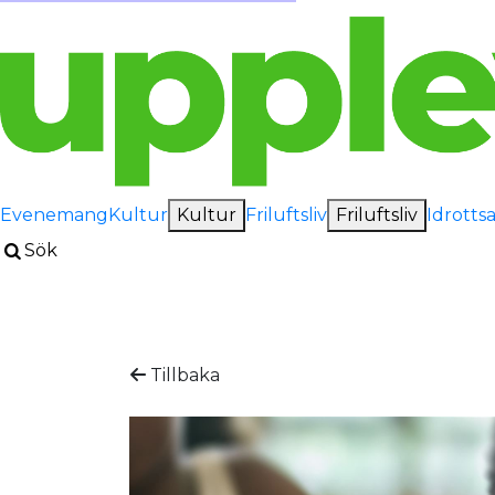
Evenemang
Kultur
Kultur
Friluftsliv
Friluftsliv
Idrotts
Sök
Tillbaka