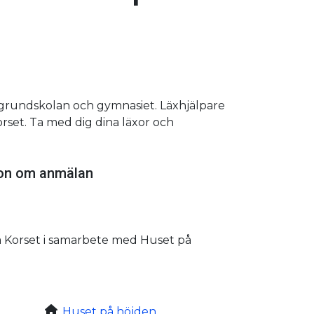
grundskolan och gymnasiet. Läxhjälpare
orset. Ta med dig dina läxor och
ion om anmälan
 Korset i samarbete med Huset på
Huset på höjden,