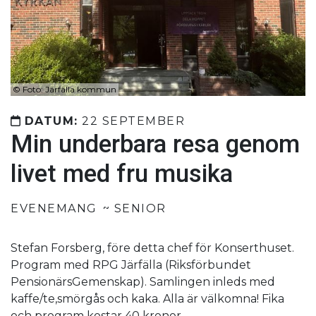
©
Foto: Järfälla kommun
DATUM:
22 SEPTEMBER
Min underbara resa genom
livet med fru musika
EVENEMANG
SENIOR
Stefan Forsberg, före detta chef för Konserthuset.
Program med RPG Järfälla (Riksförbundet
PensionärsGemenskap). Samlingen inleds med
kaffe/te,smörgås och kaka. Alla är välkomna! Fika
och program kostar 40 kronor.