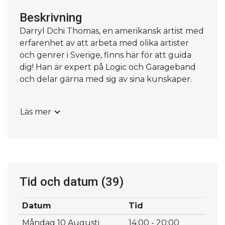
Beskrivning
Darryl Dchi Thomas, en amerikansk artist med
erfarenhet av att arbeta med olika artister
och genrer i Sverige, finns här för att guida
dig! Han är expert på Logic och Garageband
och delar gärna med sig av sina kunskaper.
Förhandsboka din privata studiotid med
Läs mer
Darryl via en husvärd i receptionen. Det är
helt kostnadsfritt, och passet är 1h och 45
minuter. Kom ihåg att du måste vara
registrerad användare för att boka.
Tid och datum
(39)
Datum
Tid
Måndag 10 Augusti
14:00 - 20:00