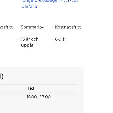
Engelbrektsvägen 47, 17751
Järfälla
dsfritt
Sommarlov
Kostnadsfritt
n
13 år och
6-9 år
uppåt
1)
Tid
16:00 - 17:00