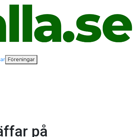
ar
Föreningar
I
äffar på