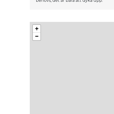
behövs, det är bara att dyka upp.
+
−