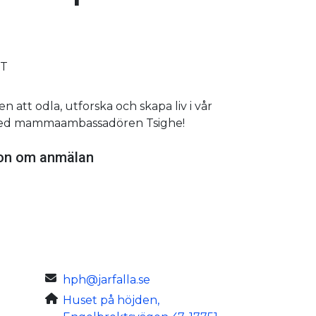
GT
 att odla, utforska och skapa liv i vår
med mammaambassadören Tsighe!
ion om anmälan
hph@jarfalla.se
Huset på höjden,