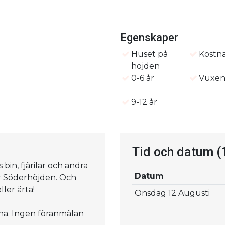
Egenskaper
Huset på
Kostna
höjden
0-6 år
Vuxe
9-12 år
Tid och datum
(
s bin, fjärilar och andra
Datum
för Söderhöjden. Och
ler ärta!
Onsdag 12 Augusti
mna. Ingen föranmälan