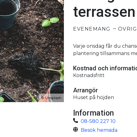
terrassen
EVENEMANG
ÖVRI
Varje onsdag får du chansen
plantering tillsammans 
Kostnad och informat
Kostnadsfritt
Arrangör
Huset på höjden
©
Unsplash
Information
08-580 227 10
Besök hemsida