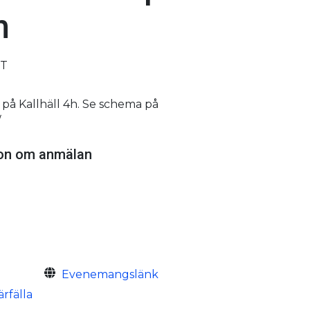
h
GT
r på Kallhäll 4h. Se schema på
/
ion om anmälan
Evenemangslänk
rfälla