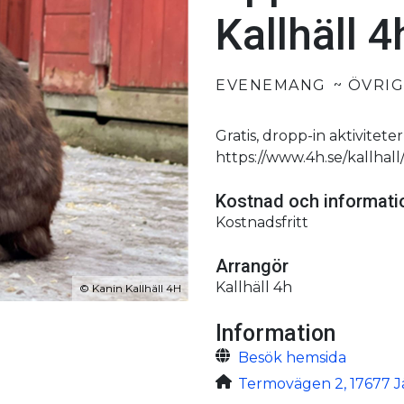
Kallhäll 4
EVENEMANG
ÖVRI
Gratis, dropp-in aktivitete
https://www.4h.se/kallhall
Kostnad och informat
Kostnadsfritt
Arrangör
Kallhäll 4h
©
Kanin Kallhäll 4H
Information
Besök hemsida
Termovägen 2, 17677 Jä