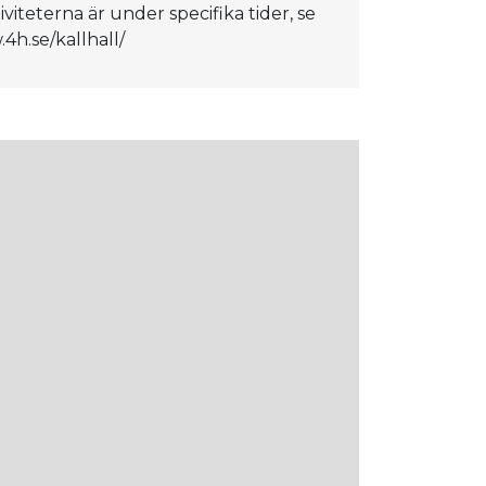
viteterna är under specifika tider, se
4h.se/kallhall/