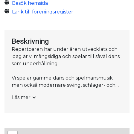
Besök hemsida
Länk till föreningsregister
Beskrivning
Repertoaren har under åren utvecklats och
idag är vi mångsidiga och spelar till såväl dans
som underhållning.
Vi spelar gammeldans och spelmansmusik
men också modernare swing, schlager- och
dansbandsmusik.
Läs mer
Behöver ni musik till dans, fest eller
underhållning så ställer vi gärna upp med
musik som är lämpad för just era önskemål.