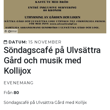
©
@lmir
DATUM:
15 NOVEMBER
Söndagscafé på Ulvsättra
Gård och musik med
Kollijox
EVENEMANG
Från
80
Söndagscafé på Ulvsättra Gård med Kolljix