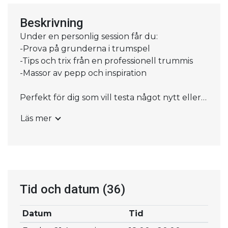
Beskrivning
Under en personlig session får du:
-Prova på grunderna i trumspel
-Tips och trix från en professionell trummis
-Massor av pepp och inspiration
Perfekt för dig som vill testa något nytt eller
fortsätta utveckla ditt trummande.
Läs mer
Ingen tidigare erfarenhet krävs. Passar alla
åldrar.
Platserna är begränsade, så först till kvarn
gäller!
Bokas via "Boka" knappen här på sidan.
Tid och datum
(36)
Platser släpps en vecka innan.
Datum
Tid